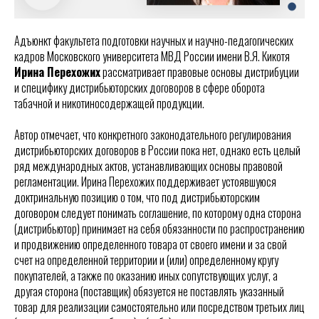
Адъюнкт факультета подготовки научных и научно-педагогических
кадров Московского университета МВД России имени В.Я. Кикотя
Ирина Перехожих
рассматривает правовые основы дистрибуции
и специфику дистрибьюторских договоров в сфере оборота
табачной и никотиносодержащей продукции.
Автор отмечает, что конкретного законодательного регулирования
дистрибьюторских договоров в России пока нет, однако есть целый
ряд международных актов, устанавливающих основы правовой
регламентации. Ирина Перехожих поддерживает устоявшуюся
доктринальную позицию о том, что под дистрибьюторским
договором следует понимать соглашение, по которому одна сторона
(дистрибьютор) принимает на себя обязанности по распространению
и продвижению определенного товара от своего имени и за свой
счет на определенной территории и (или) определенному кругу
покупателей, а также по оказанию иных сопутствующих услуг, а
другая сторона (поставщик) обязуется не поставлять указанный
товар для реализации самостоятельно или посредством третьих лиц