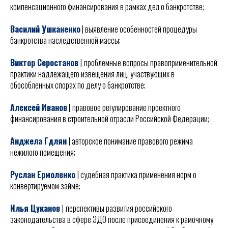
компенсационного финансирования в рамках дел о банкротстве;
Василий Ушканенко
| выявление особенностей процедуры
банкротства наследственной массы;
Виктор Серостанов
|
проблемные вопросы правоприменительной
практики надлежащего извещения лиц, участвующих в
обособленных спорах по делу о банкротстве;
Алексей Иванов
|
правовое регулирование проектного
финансирования в строительной отрасли Российской Федерации;
Анджела Гдлян
| авторское понимание правового режима
нежилого помещения;
Руслан Ермоленко
| судебная практика применения норм о
конвертируемом займе;
Илья Цуканов
|
перспективы развития российского
законодательства в сфере ЭДО после присоединения к рамочному