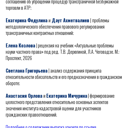
соглашению об упрощении процедур трансграничной безбумажной
торговли в АТР;
Екатерина Федулина
и
Даут Ахметвалиев
|
проблемы
методологического обеспечения правового регулирования
трансграничных контрактных отношений;
Елена Козлова
| рецензия на учебник «Актуальные проблемы
науки частного права» под ред. Т.В. Дерюгиной, Л.А. Чеговадзе. М.:
Проспект, 2026
Светлана Григорьева
| анализ содержания принципа
относительности обязательств и его предназначения в гражданском
обороте;
Анастасия Орлова
и
Екатерина Мичурина
| формирование
целостного представления относительно основных аспектов
значения института кадастровой оценки для участников
гражданских правоотношений.
Подробнее о содержании выпуска узнаете по ссылке.