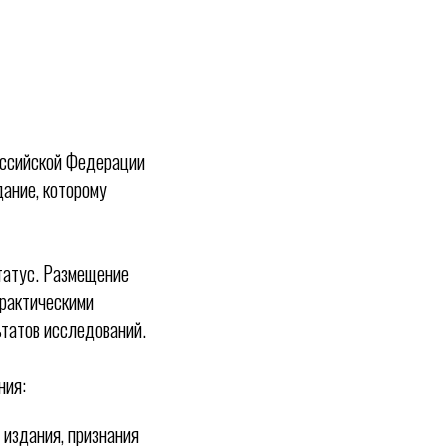
оссийской Федерации
ание, которому
татус. Размещение
практическими
ьтатов исследований.
ния:
издания, признания