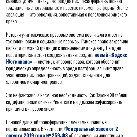
сменила устную сделку, так сегодня цифровая форма вытесняет
традиционные нотариальные и простые письменные формы. Это не
эволюция — это революция, сопоставимая с появлением римского
права.
История учит: ключевые правовые системы возникали в ответ на
технологические и социальные прорывы. Римское право закрепило
переход от устной традиции к письменному документу. Сегодня
перед юристами стоит сходная задача: создать
новый «Кодекс
Юстиниана»
— систему цифрового права, которая обеспечит
юридическую определенность в среде платформ, защитит права
участников цифровых транзакций, задаст стандарты для
алгоритмов и смарт‑контрактов.
Это не фантазия, а насущная необходимость. Как Законы XII таблиц
кодифицировали обычаи Рима, так и мы должны зафиксировать
принципы цифровой эпохи.
Основой для этой трансформации служат уже принятые
нормативные акты. В частности,
Федеральный закон от 2
августа 2019 года № 259‑ФЗ
«О привлечении инвестиций с