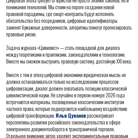
Цифровая эпоха требует от юристов не просто знания законов, но и
понимания технологий. Мы стоим на пороге создания новой
правовой парадигмы, где смарт‑контракты будут исполнять
обязательства без посредников, цифровые идентификаторы
заменят бумажные доверенности, алгоритмы помогут прогнозировать
правовые риски.
Задача журнала «Цивилист» — стать площадкой для диалога
между теоретиками и практиками, законодателями и технологами.
Вместе мы сможем выстроить правовую систему, достойную XXI века.
Вместе с тем в эпоху цифровой экономики юридическая мысль не
должна останавливаться только на исследовании процессов
цифровизации, диалог должен охватывать позиции классической
цивилистической науки. Не случайно в первом номере 2026 года
встречаются материалы, посвященные классическим институтам
частного права, которые подвергаются наибольшему воздействию
цифровой трансформации.
Илья Цуканов
рассматривает
перспективы развития российского законодательства в сфере
электронного документооборота в трансграничной торговле.
Отдельное внимание автор уделяет экспериментальным правовым