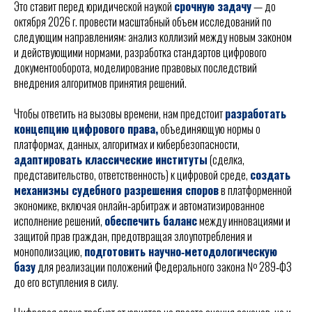
Это ставит перед юридической наукой
срочную задачу
— до
октября 2026 г. провести масштабный объем исследований по
следующим направлениям: анализ коллизий между новым законом
и действующими нормами, разработка стандартов цифрового
документооборота, моделирование правовых последствий
внедрения алгоритмов принятия решений.
Чтобы ответить на вызовы времени, нам предстоит
разработать
концепцию цифрового права,
объединяющую нормы о
платформах, данных, алгоритмах и кибербезопасности,
адаптировать классические институты
(сделка,
представительство, ответственность) к цифровой среде,
создать
механизмы судебного разрешения споров
в платформенной
экономике, включая онлайн‑арбитраж и автоматизированное
исполнение решений,
обеспечить баланс
между инновациями и
защитой прав граждан, предотвращая злоупотребления и
монополизацию,
подготовить научно‑методологическую
базу
для реализации положений Федерального закона № 289‑ФЗ
до его вступления в силу.