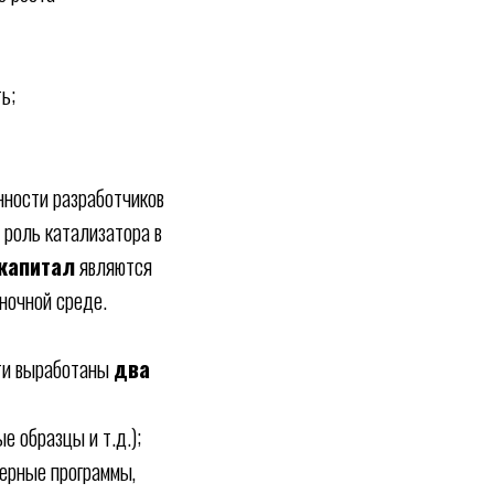
ь;
нности разработчиков
 роль катализатора в
капитал
являются
ночной среде.
сти выработаны
два
 образцы и т.д.);
терные программы,