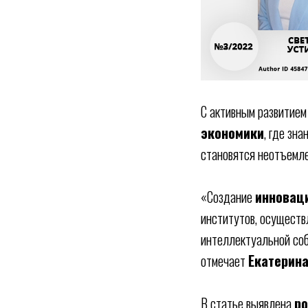
С активным развитием
экономики
, где зн
становятся неотъемл
«Создание
инновац
институтов, осуществ
интеллектуальной соб
отмечает
Екатерин
В статье выявлена
ро