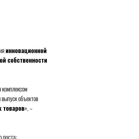
тия
инновационной
ой собственности
я комплексом
 выпуск объектов
 товаров
», –
о роста: