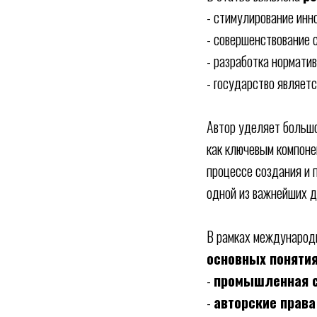
- стимулирование инн
- совершенствование 
- разработка нормати
- государство являет
Автор уделяет больш
как ключевым компоне
процессе создания и 
одной из важнейших д
В рамках международ
основных поняти
-
промышленная с
-
авторские права