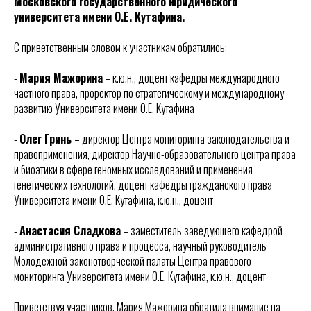
Московского государственного юридического
университета имени О.Е. Кутафина.
С приветственным словом к участникам обратились:
-
Мария Мажорина
– к.ю.н., доцент кафедры международного
частного права, проректор по стратегическому и международному
развитию Университета имени О.Е. Кутафина
-
Олег Гринь
– директор Центра мониторинга законодательства и
правоприменения, директор Научно-образовательного центра права
и биоэтики в сфере геномных исследований и применения
генетических технологий, доцент кафедры гражданского права
Университета имени О.Е. Кутафина, к.ю.н., доцент
-
Анастасия Сладкова
– заместитель заведующего кафедрой
административного права и процесса, научный руководитель
Молодежной законотворческой палаты Центра правового
мониторинга Университета имени О.Е. Кутафина, к.ю.н., доцент
Приветствуя участников, Мария Мажорина обратила внимание на