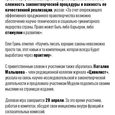
сложность законотворческой процедуры и важность ее
качественной реализации
, указав: «За счет опережающего
эффективного продуманного правотворчества возможно
обеспечение научно-технического и социально-гуманитарного
лидерства страны. Право может быть либо барьером, либо
стимулом
к развитию».
Олег Гринь отметил: «Научить писать хорошие законы невозможно
просто так, этот навык и та компетенция, которая всегда будет
выработана через
практику
».
С приветственным словом к участникам также обратилась
Наталия
Малышева
– член редакционной коллегии журнала
«Цивилист»
,
указала на связь научно-исследовательской и законотворческой
деятельности и предложила участникам Модели поделиться своими
мыслями на страницах издания.
Деловая игра завершится
28 апреля
. За это время участники,
работая в комитетах, обсудят свои инициативы внутри фракций и
согласительных комиссий.