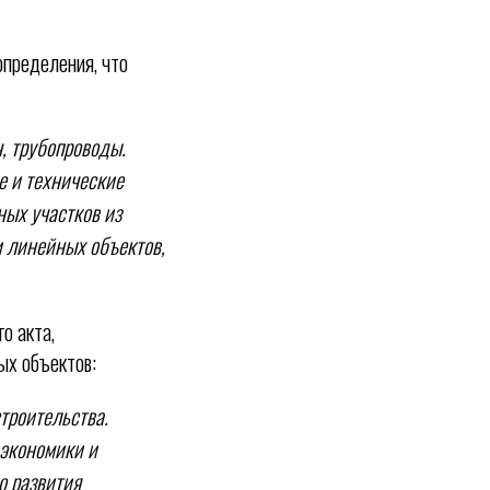
определения, что
, трубопроводы.
е и технические
ных участков из
и линейных объектов,
о акта,
ых объектов:
троительства.
экономики и
о развития