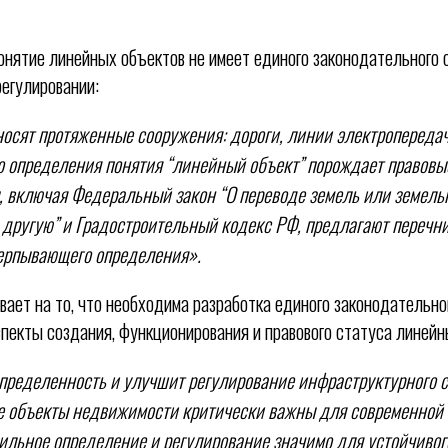
понятие линейных объектов не имеет единого законодательного 
регулировании:
осят протяженные сооружения: дороги, линии электропередач
о определения понятия “линейный объект” порождает правовы
, включая Федеральный закон “О переводе земель или земель
 другую” и Градостроительный кодекс РФ, предлагают перечн
черпывающего определения».
вает на то, что необходима разработка единого законодательног
пекты создания, функционирования и правового статуса линейн
пределенность и улучшит регулирование инфраструктурного с
 объекты недвижимости критически важны для современной 
ильное определение и регулирование значимо для устойчивог