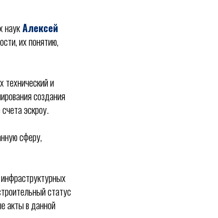
х наук
Алексей
сти, их понятию,
х технический и
лирования создания
 счета эскроу.
анную сферу,
я инфраструктурных
остроительный статус
е акты в данной