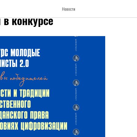
обедителей «Молодые цивили
Новости
и в конкурсе