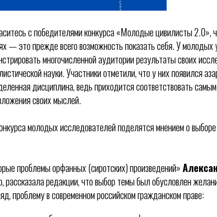
ласитесь с победителями конкурса «Молодые цивилисты 2.0», ч
х — это прежде всего возможность показать себя. У молодых 
стрировать многочисленной аудитории результаты своих иссле
листической науки. Участники отметили, что у них появился аз
еленная дисциплина, ведь приходится соответствовать самым
зложения своих мыслей.
онкурса молодых исследователей поделятся мнением о выборе
орые проблемы орфанных (сиротских) произведений»
Алексан
о, рассказала редакции, что выбор темы был обусловлен желан
ляд, проблему в современном российском гражданском праве: