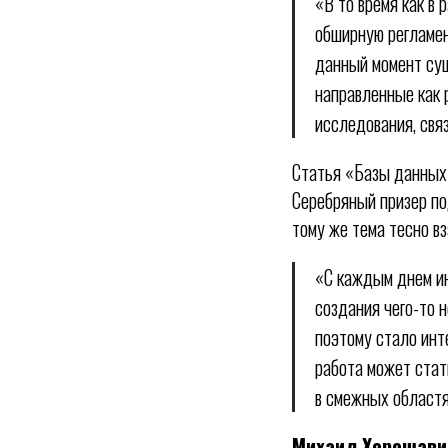
«В то время как в
обширную регламен
данный момент сущ
направленные как 
исследования, свя
Статья «Базы данных
Серебряный призер по
тому же тема тесно в
«С каждым днем ин
создания чего-то 
поэтому стало инт
работа может стат
в смежных областя
Михаил Хорошави