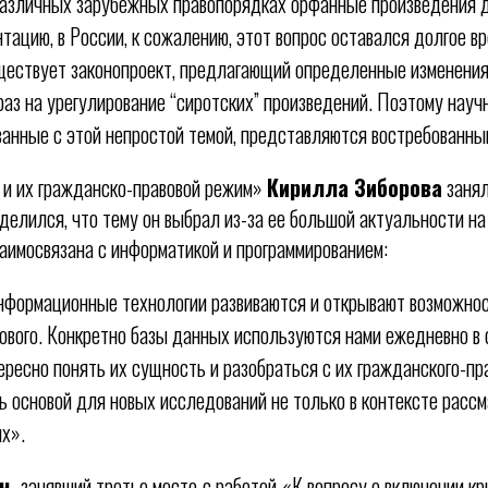
 различных зарубежных правопорядках орфанные произведения 
тацию, в России, к сожалению, этот вопрос оставался долгое вр
ествует законопроект, предлагающий определенные изменения
раз на урегулирование “сиротских” произведений. Поэтому науч
занные с этой непростой темой, представляются востребованны
 и их гражданско-правовой режим»
Кирилла Зиборова
занял
делился, что тему он выбрал из-за ее большой актуальности на
заимосвязана с информатикой и программированием:
формационные технологии развиваются и открывают возможнос
нового. Конкретно базы данных используются нами ежедневно в
ересно понять их сущность и разобраться с их гражданского-п
ь основой для новых исследований не только в контексте рассм
х».
н,
занявший третье место
с работой
«К вопросу о включении к