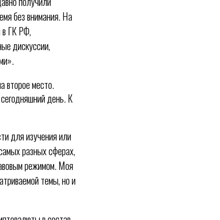
давно получили
емя без внимания. На
 в ГК РФ,
ные дискуссии,
ми».
а второе место.
 сегодняшний день. К
ти для изучения или
 самых разных сферах,
равовым режимом. Моя
атриваемой темы, но и
риптовалюты в состав