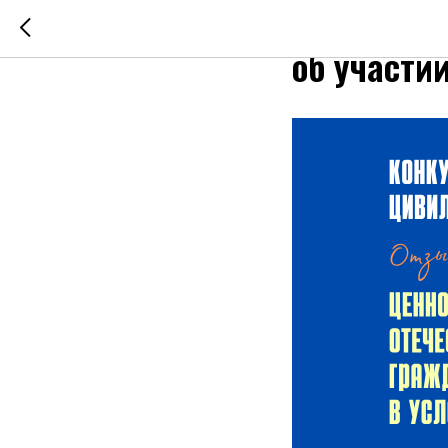
Отзывы п
об участи