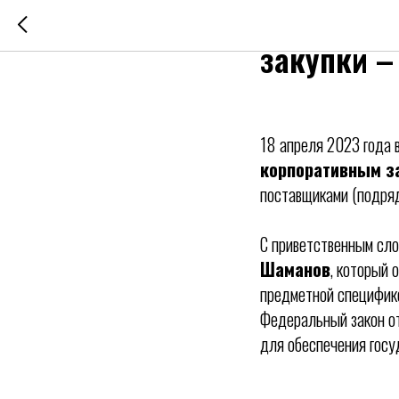
Итоги II 
закупки –
18 апреля 2023 года 
корпоративным з
поставщиками (подряд
С приветственным сло
Шаманов
, который 
предметной спецификой
Федеральный закон от
для обеспечения гос