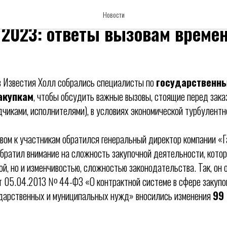
ВсероГосударственные и корпо
Новости
 2023: ответы вызовам време
в Известия Холл собрались специалисты по
государственн
акупкам
, чтобы обсудить важные вызовы, стоящие перед зака
чиками, исполнителями), в условиях экономической турбулентн
вом к участникам обратился генеральный директор компании «
обратил внимание на сложность закупочной деятельности, котор
, но и изменчивостью, сложностью законодательства. Так, он о
 05.04.2013 № 44-ФЗ «О контрактной системе в сфере закупок 
ударственных и муниципальных нужд» вносились изменения
99 