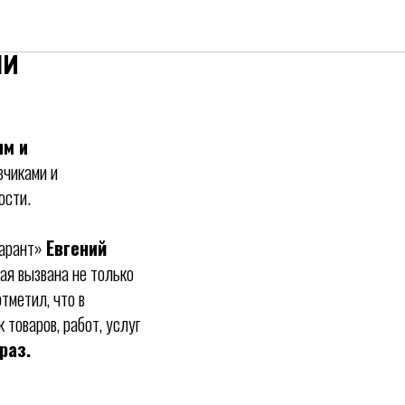
ративные
ни
ым и
зчиками и
ости.
Гарант»
Евгений
ая вызвана не только
тметил, что в
товаров, работ, услуг
раз.