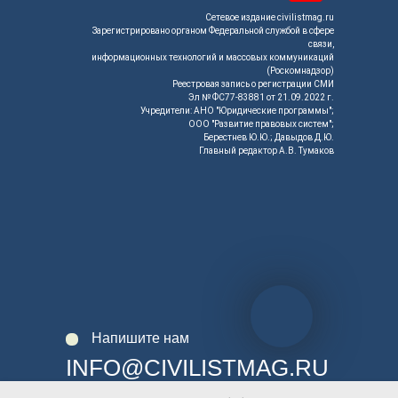
Сетевое издание civilistmag.ru
Зарегистрировано органом Федеральной службой в сфере
связи,
информационных технологий и массовых коммуникаций
(Роскомнадзор)
Реестровая запись о регистрации СМИ
Эл № ФС77-83881 от 21.09.2022 г.
Учредители: АНО "Юридические программы";
ООО "Развитие правовых систем";
Берестнев Ю.Ю.; Давыдов Д.Ю.
Главный редактор А.В. Тумаков
Напишите нам
INFO@CIVILISTMAG.RU
© 2026. ООО "Развитие правовых систем ". Все права защищены